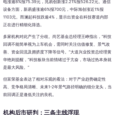
电涨逾8%报75.39元，兆易创新涨2.21%报526.22元。通信
设备方面，新易盛涨逾6%报700元，中际旭创涨近1%报
1103元。而澜起科技跌逾4%，显示出资金在科技赛道内部
正在进行精细化筛选。
多家机构对此产生了分歧。尚艺基金总经理王峥指出，“科技
回调不能简单视为上车机会，需同时关注估值修复、景气改
善、资金回流及拥挤度下降等信号。”大道兴业投资总经理黄
华艳则提醒，“科技板块当前情绪过于亢奋，市场过热本身就
是最大风险。”
但富荣基金表达了相对乐观的看法：对于产业趋势确定性
高、竞争格局清晰、未来1-2年景气路径明确的细分龙头，当
前回调正是逢低关注的良机。
机构后市研判：三条主线浮现