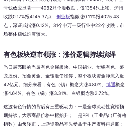
亏钱效应显著——4082只个股收跌，仅1354只上涨。沪指
收跌0.17%报4145.37点，
创业板
指微涨0.11%报4025.43
点，深证成指涨0.12%。31个申万一级行业中22个收跌，市
场整体赚钱难度较大。
有色板块逆市领涨：涨价逻辑持续演绎
当日最亮眼的当属有色金属板块。中国铝业、华锡有色、盛
龙股份、招金黄金、金钼股份涨停，整个板块资金净流入近
42亿元。细分来看，有色（锡）概念大涨4.80%、
博通
概念
涨4.64%、有色（锑）涨3.31%、白银概念涨2.72%。
这波有色行情的背后有三重驱动力：一是全球流动性宽松预
期持续，大宗商品价格中枢抬升；二是PPI（工业品出厂价格
指数）由负转正，上游资源品率先受益于生产资料再通胀；