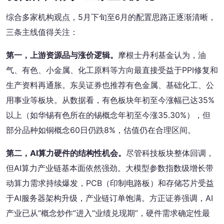
综合多家机构观点，5月下旬至6月的配置思路正逐渐清晰，
三条主线值得关注：
第一，上游资源品与涨价逻辑。
摩根士丹利基金认为，油
气、有色、小金属、化工原料等方向最直接受益于PPI修复和
生产资料再通胀。东吴证券也推荐有色金属、基础化工、公
用事业等板块。从数据看，有色板块年初至今涨幅已达35%
以上（如华锡有色所在的锡概念年初至今涨35.30%），但
部分品种如铜概念60日仍跌8%，估值仍在合理区间。
第二，AI算力硬件的结构性机会。
尽管科技板块整体回调，
但AI算力产业链基本面依然强劲。大模型参数指数级增长带
动算力需求持续爆发，PCB（印制电路板）和存储芯片受益
于AI服务器架构升级，产业链订单饱满。方正证券强调，AI
产业已从“概念炒作”进入“业绩兑现期”，硬件需求确定性最