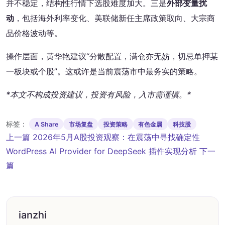
并不稳定，结构性行情下选股难度加大。三是
外部变量扰
动
，包括海外利率变化、美联储新任主席政策取向、大宗商
品价格波动等。
操作层面，黄华艳建议“分散配置，满仓亦无妨，切忌单押某
一板块或个股”。这或许是当前震荡市中最务实的策略。
*本文不构成投资建议，投资有风险，入市需谨慎。*
标签：
A Share
市场复盘
投资策略
有色金属
科技股
文
上一篇
2026年5月A股投资观察：在震荡中寻找确定性
章
WordPress AI Provider for DeepSeek 插件实现分析
下一
导
篇
航
ianzhi