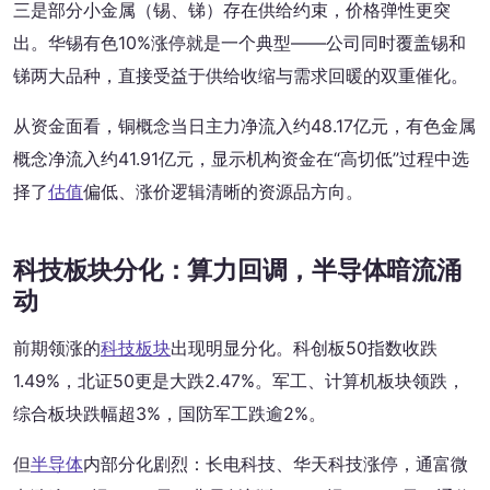
三是部分小金属（锡、锑）存在供给约束，价格弹性更突
出。华锡有色10%涨停就是一个典型——公司同时覆盖锡和
锑两大品种，直接受益于供给收缩与需求回暖的双重催化。
从资金面看，铜概念当日主力净流入约48.17亿元，有色金属
概念净流入约41.91亿元，显示机构资金在“高切低”过程中选
择了
估值
偏低、涨价逻辑清晰的资源品方向。
科技板块分化：算力回调，半导体暗流涌
动
前期领涨的
科技板块
出现明显分化。科创板50指数收跌
1.49%，北证50更是大跌2.47%。军工、计算机板块领跌，
综合板块跌幅超3%，国防军工跌逾2%。
但
半导体
内部分化剧烈：长电科技、华天科技涨停，通富微