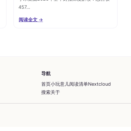
457…
阅读全文 →
导航
首页
小玩意儿
阅读清单
Nextcloud
搜索
关于