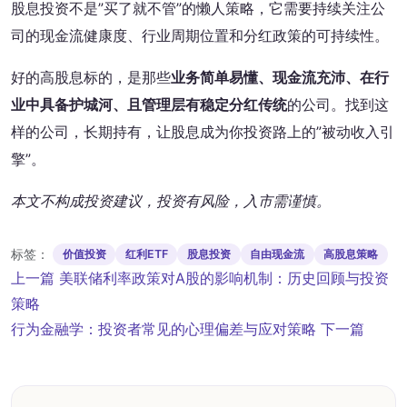
股息投资不是”买了就不管”的懒人策略，它需要持续关注公
司的现金流健康度、行业周期位置和分红政策的可持续性。
好的高股息标的，是那些
业务简单易懂、现金流充沛、在行
业中具备护城河、且管理层有稳定分红传统
的公司。找到这
样的公司，长期持有，让股息成为你投资路上的”被动收入引
擎”。
本文不构成投资建议，投资有风险，入市需谨慎。
标签：
价值投资
红利ETF
股息投资
自由现金流
高股息策略
文
上一篇
美联储利率政策对A股的影响机制：历史回顾与投资
章
策略
导
行为金融学：投资者常见的心理偏差与应对策略
下一篇
航