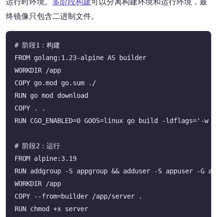
运行时环境。
多阶段构建
可以分离构建环境和运行环境，最
终镜像只包含二进制文件。
# 阶段1：构建

FROM golang:1.23-alpine AS builder

WORKDIR /app

COPY go.mod go.sum ./

RUN go mod download

COPY . .

RUN CGO_ENABLED=0 GOOS=linux go build -ldflags='-w -
# 阶段2：运行

FROM alpine:3.19

RUN addgroup -S appgroup && adduser -S appuser -G app
WORKDIR /app

COPY --from=builder /app/server .

RUN chmod +x server
