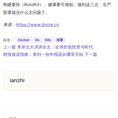
构建要快（BuildKit）、健康要可感知。做到这三点，生产
部署就没什么大问题了。
来源：
https://www.dnote.cn
标签：
Docker
Go
K8s
部署
文
上一篇
李录北大演讲全文：全球价值投资与时代
章
财报速读指南：拿到一份年报该从哪里开始
下一篇
导
航
ianzhi