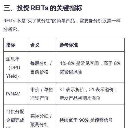
三、投资 REITs 的关键指标
REITs 不是”买了就分红”的简单产品，需要像分析股票一样
分析它。
指标
含义
参考标准
派息率
每股分红 /
4%-8% 是常见区间，高于 8%
（DPU
当前价格
需警惕风险
Yield）
市价 / 单位
<1 表示折价，>1 表示溢价；
P/NAV
净资产值
新发产品初期常溢价
可供分配
实际分红 /
金额完成
持续低于 90% 是预警信号
预测分红