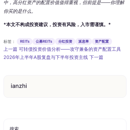
中，高分红资产的配置价值值得重视，但前提是——你理解
你买的是什么。
*本文不构成投资建议，投资有风险，入市需谨慎。*
标签：
REITs
公募REITs
分红投资
派息率
资产配置
文
上一篇
可转债投资价值分析——攻守兼备的资产配置工具
章
2026年上半年A股复盘与下半年投资主线
下一篇
导
航
ianzhi
搜索