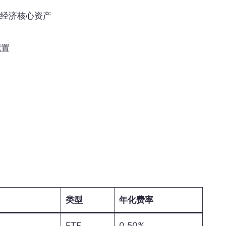
经济核心资产
配置
类型
年化费率
H
ETF
0.50%