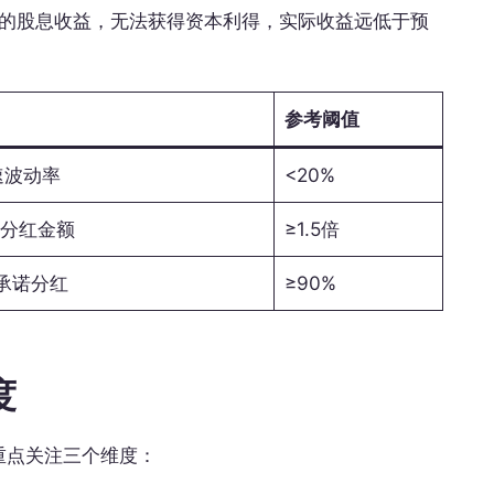
%的股息收益，无法获得资本利得，实际收益远低于预
参考阈值
速波动率
<20%
/分红金额
≥1.5倍
承诺分红
≥90%
度
重点关注三个维度：