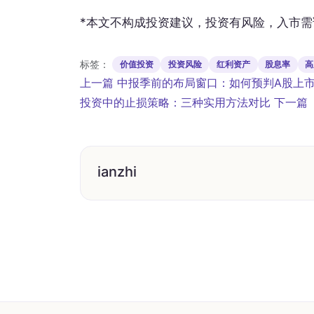
*本文不构成投资建议，投资有风险，入市需
标签：
价值投资
投资风险
红利资产
股息率
高
文
上一篇
中报季前的布局窗口：如何预判A股上
投资中的止损策略：三种实用方法对比
下一篇
章
导
航
ianzhi