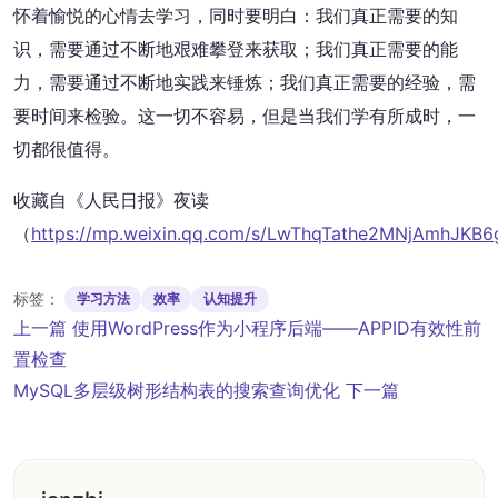
怀着愉悦的心情去学习，同时要明白：我们真正需要的知
识，需要通过不断地艰难攀登来获取；我们真正需要的能
力，需要通过不断地实践来锤炼；我们真正需要的经验，需
要时间来检验。这一切不容易，但是当我们学有所成时，一
切都很值得。
收藏自《人民日报》夜读
（
https://mp.weixin.qq.com/s/LwThqTathe2MNjAmhJK
标签：
学习方法
效率
认知提升
文
上一篇
使用WordPress作为小程序后端——APPID有效性前
章
置检查
导
MySQL多层级树形结构表的搜索查询优化
下一篇
航